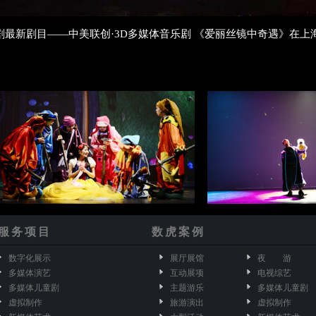
儿童剧最新剧目——中美联创·3D多媒体音乐剧 《爱丽丝镜中奇遇》在
服务项目
数虎案例
数字化展示
展厅展馆
夜 游
多媒体演艺
互动展项
电视综艺
多媒体儿童剧
主题游乐
多媒体儿童剧
虚拟制作
旅游演出
虚拟制作