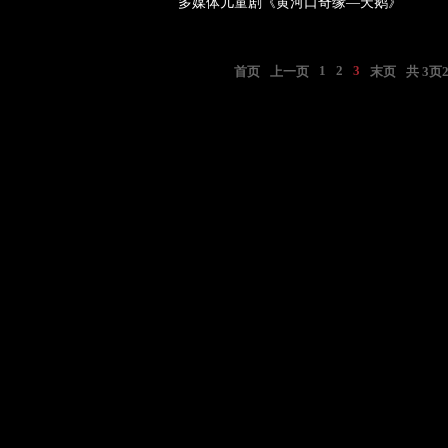
多媒体儿童剧《黄河口奇缘—天鹅》
1
2
3
首页
上一页
末页
共
3
页