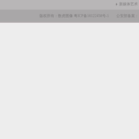
新媒体艺术
版权所有：数虎图像
粤ICP备16122458号-1
公安部备案：110105