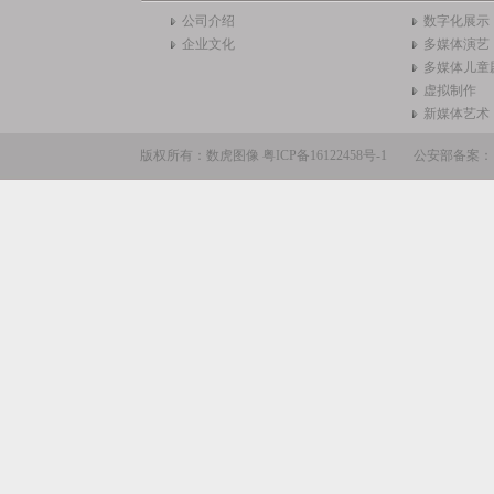
公司介绍
数字化展示
企业文化
多媒体演艺
多媒体儿童
虚拟制作
新媒体艺术
版权所有：数虎图像
粤ICP备16122458号-1
公安部备案：110105