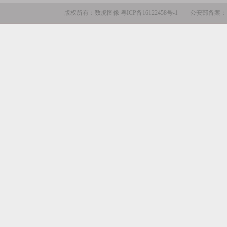
版权所有：数虎图像
粤ICP备16122458号-1
公安部备案：110105